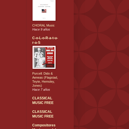
CHORAL Music
Hace 9 años
C-o-L-o-R-a-t-u-
r-a-S
Purcell: Dido &
Aeneas (Flagstad,
Teyte, Hemsley,
Jones)
Hace 7 años
CLASSICAL
MUSIC FREE
CLASSICAL
MUSIC FREE
Compositores