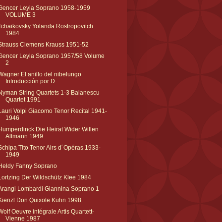
Gencer Leyla Soprano 1958-1959
VOLUME 3
Tchaikovsky Yolanda Rostropovitch
1984
Strauss Clemens Krauss 1951-52
Gencer Leyla Soprano 1957/58 Volume
2
Wagner El anillo del nibelungo
Introducción por D....
Nyman String Quartets 1-3 Balanescu
Quartet 1991
Lauri Volpi Giacomo Tenor Recital 1941-
1946
Humperdinck Die Heirat Wider Willen
Altmann 1949
Schipa Tito Tenor Airs d´Opéras 1933-
1949
Heldy Fanny Soprano
Lortzing Der Wildschütz Klee 1984
Arangi Lombardi Giannina Soprano 1
Kienzl Don Quixote Kuhn 1998
Wolf Oeuvre intégrale Artis Quartett-
Vienne 1987