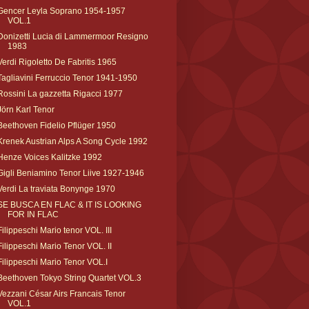
Gencer Leyla Soprano 1954-1957
VOL.1
Donizetti Lucia di Lammermoor Resigno
1983
Verdi Rigoletto De Fabritis 1965
Tagliavini Ferruccio Tenor 1941-1950
Rossini La gazzetta Rigacci 1977
Jörn Karl Tenor
Beethoven Fidelio Pflüger 1950
Krenek Austrian Alps A Song Cycle 1992
Henze Voices Kalitzke 1992
Gigli Beniamino Tenor Liive 1927-1946
Verdi La traviata Bonynge 1970
SE BUSCA EN FLAC & IT IS LOOKING
FOR IN FLAC
Filippeschi Mario tenor VOL. III
Filippeschi Mario Tenor VOL. II
Filippeschi Mario Tenor VOL.I
Beethoven Tokyo String Quartet VOL.3
Vezzani César Airs Francais Tenor
VOL.1