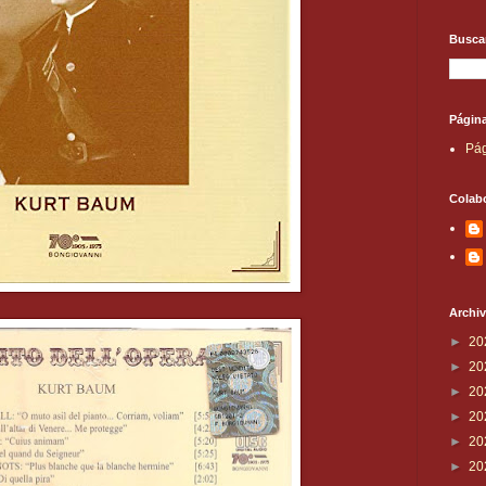
Buscar
Págin
Pág
Colab
Archiv
►
20
►
20
►
20
►
20
►
20
►
20