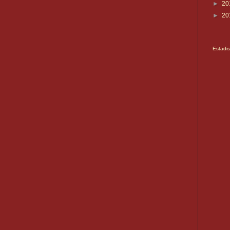
►
20
►
20
Estadis