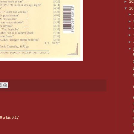
►
20
▼
20
►
►
►
►
►
▼
9 a las 0:17