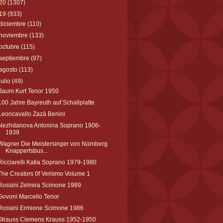
20
(1307)
19
(933)
diciembre
(110)
noviembre
(133)
octubre
(115)
septiembre
(97)
agosto
(113)
julio
(49)
Baum Kurt Tenor 1950
100 Jahre Bayreuth auf Schallplatte
Leoncavallo Zazà Benini
Nezhdanova Antonina Soprano 1906-
1939
Wagner Die Meistersinger von Nürnberg
Knappertsbus...
Ricciarelli Katia Soprano 1979-1980
The Creators 0f Verismo Volume 1
Rossini Zelmira Scimone 1989
Govoni Marcello Tenor
Rossini Ermione Scimone 1986
Strauss Clemens Krauss 1952-1950