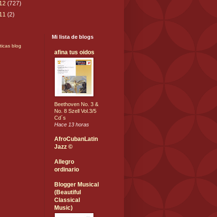
12
(727)
11
(2)
Mi lista de blogs
ticas blog
afina tus oidos
Beethoven No. 3 &
No. 8 Szell Vol.3/5
Cd´s
Hace 13 horas
AfroCubanLatin
Jazz ©
Allegro
ordinario
Blogger Musical
(Beautiful
Classical
Music)