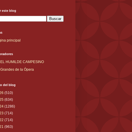
 este blog
as
ina principal
oradores
EL HUMILDE CAMPESINO
Grandes de la Ópera
o del blog
26
(510)
25
(634)
24
(1286)
23
(714)
22
(714)
21
(963)