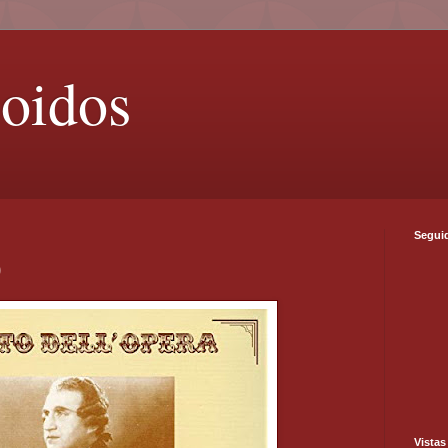
 oidos
Segui
0
Vistas