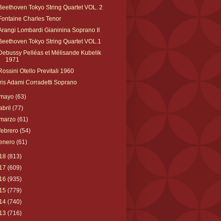
Beethoven Tokyo String Quartet VOL. 2
Fontaine Charles Tenor
Arangi Lombardi Gianinina Soprano II
Beethoven Tokyo String Quartet VOL.1
Debussy Pelléas et Mélisande Kubelik
1971
Rossini Otello Previtali 1960
Iris Adami Corradetti Soprano
mayo
(63)
abril
(77)
marzo
(61)
febrero
(54)
enero
(61)
18
(813)
17
(609)
16
(935)
15
(779)
14
(740)
13
(716)