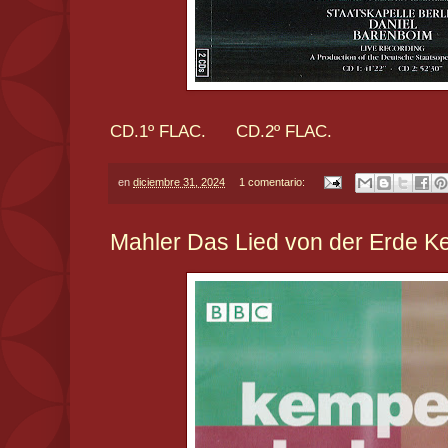
CD.1º FLAC.
CD.2º FLAC.
en
diciembre 31, 2024
1 comentario:
Mahler Das Lied von der Erde 